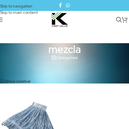
Skip to navigation
Skip to main content
mezcla
Categories
Inicio
/
Productos etiquetados “mezcla”
Mostrando el único resultado
Show sidebar