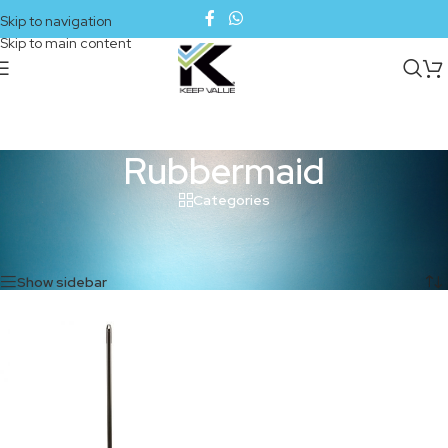
Skip to navigation
Skip to main content
Rubbermaid
Categories
Inicio
/
Productos etiquetados “Rubbermaid”
Mostrando el único resultado
Show sidebar