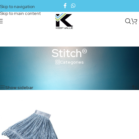
Skip to navigation
Skip to main content
Stitch®
Categories
Inicio
/
Productos etiquetados “Stitch®”
Mostrando el único resultado
Show sidebar