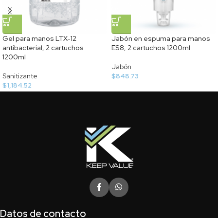
Gel para manos LTX-12
Jabón en espuma para manos
antibacterial, 2 cartuchos
ES8, 2 cartuchos 1200ml
1200ml
Jabón
Sanitizante
$
848.73
$
1,184.52
Datos de contacto