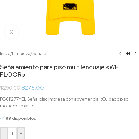
Click to enlarge
Inicio
/
Limpieza
/
Señales
Señalamiento para piso multilenguaje «WET
FLOOR»
$
278.00
$
290.00
FG611277YEL Señal piso impresa con advertencia «Cuidado piso
mojado» amarillo
89 disponibles
-
+