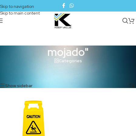
Skip to navigation
Skip to main content
mojado"
Categories
Inicio
/
Productos etiquetados “mojado"”
Mostrando el único resultado
Show sidebar