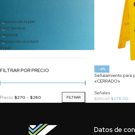
CATEGORÍAS DEL PRODUCTO
Cuidado de la piel
Food Service
Limpieza
Manejo de residuos
Papel
-4%
FILTRAR POR PRECIO
Señalamiento para p
«CERRADO»
Señales
Precio:
$270
—
$280
FILTRAR
$
278.00
$
290.00
Datos de co