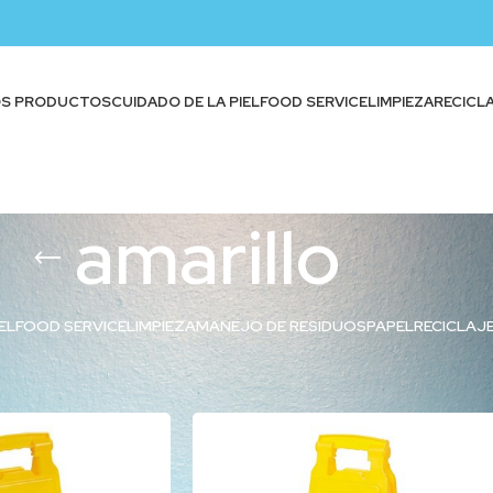
OS PRODUCTOS
CUIDADO DE LA PIEL
FOOD SERVICE
LIMPIEZA
RECICL
amarillo
EL
FOOD SERVICE
LIMPIEZA
MANEJO DE RESIDUOS
PAPEL
RECICLAJ
quetados “amarillo”
Show
9
12