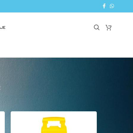
AJE
E
18
24