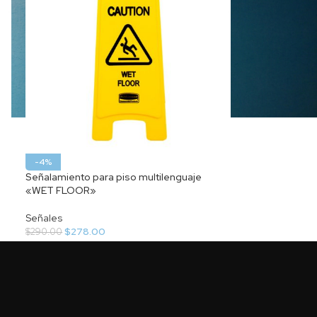
-4%
Señalamiento para piso multilenguaje
«WET FLOOR»
Señales
$
278.00
$
290.00