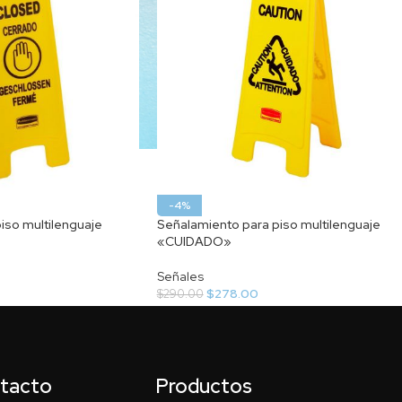
-4%
iso multilenguaje
Señalamiento para piso multilenguaje
«CUIDADO»
Señales
$
278.00
$
290.00
ntacto
Productos