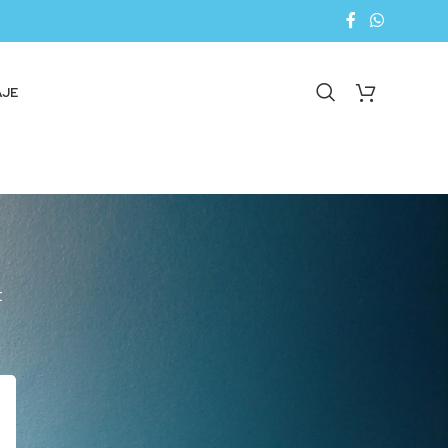
AJE
E
18
24