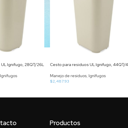
 UL Ignifugo, 28QT/26L
Cesto para residuos UL Ignifugo, 44QT/4
Ignífugos
Manejo de residuos
,
Ignífugos
$
2,487.93
ntacto
Productos