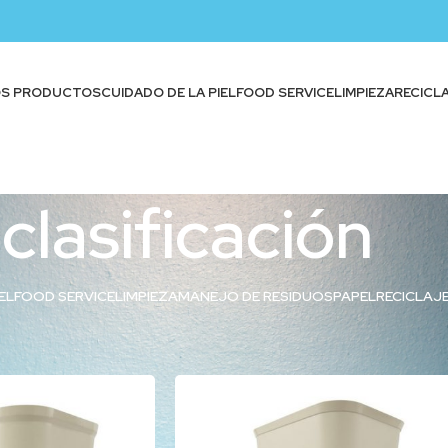
OS PRODUCTOS
CUIDADO DE LA PIEL
FOOD SERVICE
LIMPIEZA
RECICL
clasificación
EL
FOOD SERVICE
LIMPIEZA
MANEJO DE RESIDUOS
PAPEL
RECICLAJ
quetados “clasificación”
Show
9
12