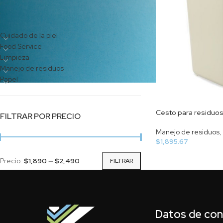
CATEGORÍAS DEL PRODUCTO
Cuidado de la piel
Food Service
Limpieza
Manejo de residuos
Papel
Cesto para residuos
FILTRAR POR PRECIO
Manejo de residuos
,
$
1,895.67
Precio:
$1,890
—
$2,490
FILTRAR
Datos de co