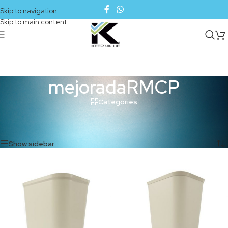
Skip to navigation
Skip to main content
mejoradaRMCP
Categories
Inicio
/
Productos etiquetados “mejoradaRMCP”
Mostrando los 2 resultados
Show sidebar